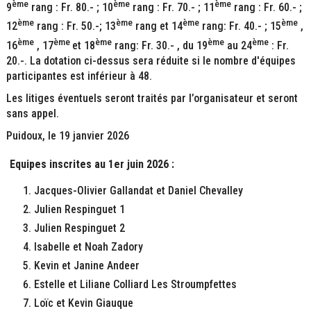
ème
ème
ème
9
rang : Fr. 80.- ; 10
rang : Fr. 70.- ; 11
rang : Fr. 60.- ;
ème
ème
ème
ème
12
rang : Fr. 50.-; 13
rang et 14
rang: Fr. 40.- ; 15
,
ème
ème
ème
ème
ème
16
, 17
et 18
rang: Fr. 30.- , du 19
au 24
: Fr.
20.-. La dotation ci-dessus sera réduite si le nombre d'équipes
participantes est inférieur à 48.
Les litiges éventuels seront traités par l’organisateur et seront
sans appel.
Puidoux, le 19 janvier 2026
Equipes inscrites au 1er juin 2026 :
Jacques-Olivier Gallandat et Daniel Chevalley
Julien Respinguet 1
Julien Respinguet 2
Isabelle et Noah Zadory
Kevin et Janine Andeer
Estelle et Liliane Colliard Les Stroumpfettes
Loïc et Kevin Giauque