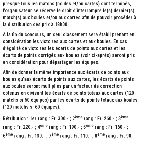
presque tous les matchs (boules et/ou cartes) sont terminés,
l’organisateur se réserve le droit d’interrompre le(s) dernier(s)
match(s) aux boules et/ou aux cartes afin de pouvoir procéder à
la distribution des prix à 18h00.
A la fin du concours, un seul classement sera établi prenant en
considération les victoires aux cartes et aux boules. En cas
d’égalité de victoires les écarts de points aux cartes et les
écarts de points corrigés aux boules (voir ci-après) seront pris
en considération pour départager les équipes.
Afin de donner la même importance aux écarts de points aux
boules qu’aux écarts de points aux cartes, les écarts de points
aux boules seront multipliés par un facteur de correction
obtenus en divisant les écarts de points totaux aux cartes (120
matchs si 60 équipes) par les écarts de points totaux aux boules
(120 matchs si 60 équipes).
ème
ème
Rétribution : 1er rang : Fr. 300.- ; 2
rang : Fr. 260.- ; 3
ème
ème
rang : Fr. 220.- ; 4
rang : Fr. 190.- ; 5
rang : Fr. 160.- ;
ème
ème
ème
6
rang : Fr. 130.- ; 7
rang : Fr. 110.- ; 8
rang : Fr. 90.-;